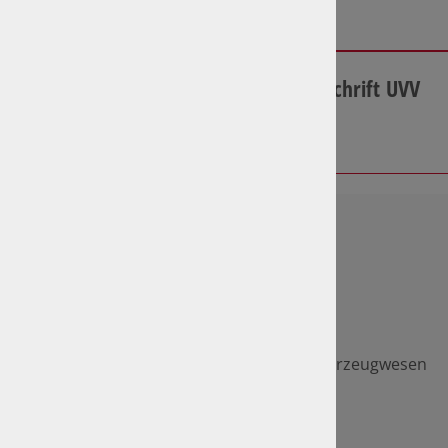
Mehr Informationen
Unfallverhütungsvorschrift UVV
Mehr Informationen
SRS Sachverständige für Fahrzeugwesen
GmbH
Inh. Gabriela Runge
Bornumer Str. 160