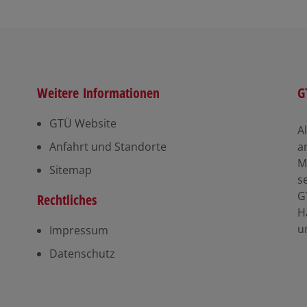
Weitere Informationen
G
GTÜ Website
A
Anfahrt und Standorte
a
M
Sitemap
s
G
Rechtliches
H
u
Impressum
Datenschutz