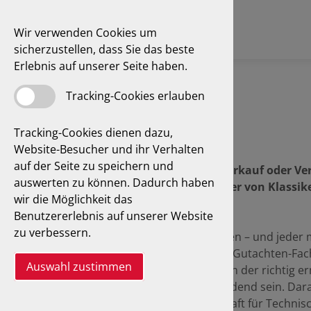
Wir verwenden Cookies um
sicherzustellen, dass Sie das beste
Erlebnis auf unserer Seite haben.
Tracking-Cookies erlauben
Tracking-Cookies dienen dazu,
Website-Besucher und ihr Verhalten
auf der Seite zu speichern und
Erwerb eines Oldtimers, Verkauf oder Ve
auswerten zu können. Dadurch haben
der Regel benötigen Besitzer von Klassike
wir die Möglichkeit das
Gutachten.
Benutzererlebnis auf unserer Website
zu verbessern.
Alle reden von Wertgutachten – und jeder 
den Laien nicht einfach, das Gutachten-Fac
Auswahl zustimmen
Je nach Geschäftsvorfall kann der richtig er
Fahrzeuges jedoch entscheidend sein. Dara
Experten der GTÜ Gesellschaft für Techni