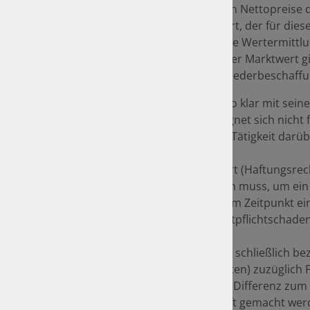
geworden sind – die erzielten Nettopreise
durchschnittlichen Marktwert, der für dies
bezahlt wurde, die getroffene Wertermittlu
Oldtimersondertarifen. Dieser Marktwert gil
noch zu unterscheiden in Wiederbeschaffu
Ein Wertgutachten sollte also klar mit s
Versicherungseinstufung eignet sich nicht
also gleich zu Beginn seiner Tätigkeit darü
Der Wiederbeschaffungswert (Haftungsrecht
Gesamtschadens aufwenden muss, um ein gl
Wiederbeschaffungswert zum Zeitpunkt ein
für die Abwicklung eines Haftpflichtschaden
Der Wiederherstellungswert schließlich bez
bringen (Restaurierungskosten) zuzüglich F
Restaurierung ergeben eine Differenz zum 
eine Restaurierung glaubhaft gemacht werd