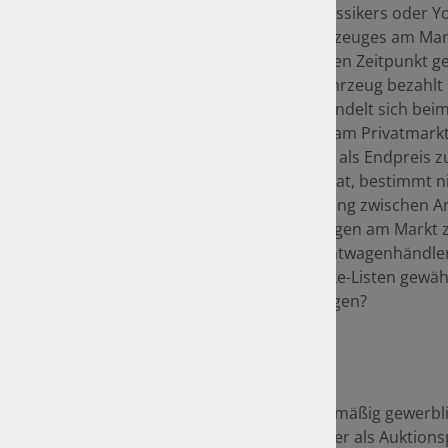
ist der „Marktwert“ eines Klassikers oder
gegenwärtige Wert des Fahrzeuges am Markt
Marktwert ist der zum jetzigen Zeitpunkt g
bzw. Verkauf, der für das Fahrzeug bezahlt 
erzielt werden könnte. Es handelt sich bei
um den Durchschnittspreis am Privatmarkt 
mehrwertsteuerneutral und als Endpreis z
der Marktwert letztendlich hat, bestimmt ni
sondern auch die Verhandlung zwischen Anb
bei oft gehandelten Fahrzeugen am Markt z.
Verkaufslisten der Gebrauchtwagenhändle
Marktspiegeln oder Schwacke-Listen gewährl
selten gehandelten Fahrzeugen?
Fahrzeuge, die schwerpunktmäßig gewerbli
(Nettopreis des Handels) oder als Auktions