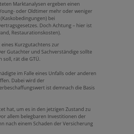
eiteten Marktanalysen ergeben einen
n Young- oder Oldtimer mehr oder weniger
g (Kaskobedingungen) bei
vertragsgesetzes. Doch Achtung – hier ist
and, Restaurationskosten).
 eines Kurzgutachtens zur
Der Gutachter und Sachverständige sollte
soll, rät die GTÜ.
digte im Falle eines Unfalls oder anderen
fen. Dabei wird der
erbeschaffungswert ist demnach die Basis
et hat, um es in den jetzigen Zustand zu
vor allem belegbaren Investitionen der
wenn nach einem Schaden der Versicherung