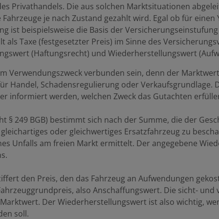
 des Privathandels. Die aus solchen Marktsituationen abgel
e Fahrzeuge je nach Zustand gezahlt wird. Egal ob für eine
ng ist beispielsweise die Basis der Versicherungseinstufun
t als Taxe (festgesetzter Preis) im Sinne des Versicherungs
ngswert (Haftungsrecht) und Wiederherstellungswert (Aufw
einem Verwendungszweck verbunden sein, denn der Marktwert
 für Handel, Schadensregulierung oder Verkaufsgrundlage. 
ber informiert werden, welchen Zweck das Gutachten erfüllen 
 § 249 BGB) bestimmt sich nach der Summe, die der Geschä
eichartiges oder gleichwertiges Ersatzfahrzeug zu beschaf
es Unfalls am freien Markt ermittelt. Der angegebene Wied
s.
iffert den Preis, den das Fahrzeug an Aufwendungen gekost
ahrzeuggrundpreis, also Anschaffungswert. Die sicht- und 
Marktwert. Der Wiederherstellungswert ist also wichtig, 
en soll.